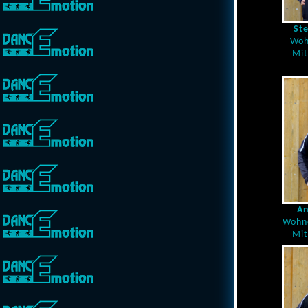
St
Woh
Mit
An
Wohno
Mit