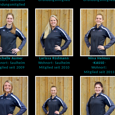
nort: Saulheim
Gründungsmitglied
Gründungsmitglied
ndungsmitglied
chelle Aumer
Larissa Rüdmann
Nina Helmus
nort: Saulheim
Wohnort: Saulheim
-KASSE-
glied seit 2009
Mitglied seit 2010
Wohnort:
Mitglied seit 2013