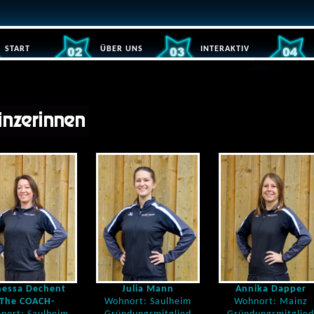
START
ÜBER UNS
INTERAKTIV
nessa Dechent
Julia Mann
Annika Dapper
-The COACH-
Wohnort: Saulheim
Wohnort: Mainz