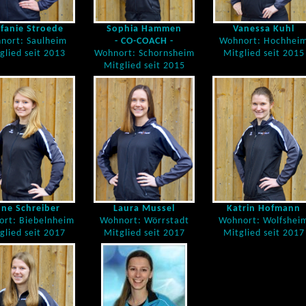
efanie Stroede
Sophia Hammen
Vanessa Kuhl
nort: Saulheim
- CO-COACH -
Wohnort: Hochhei
glied seit 2013
Wohnort: Schornsheim
Mitglied seit 2015
Mitglied seit 2015
ne Schreiber
Laura Mussel
Katrin Hofmann
rt: Biebelnheim
Wohnort: Wörrstadt
Wohnort: Wolfshei
glied seit 2017
Mitglied seit 2017
Mitglied seit 2017